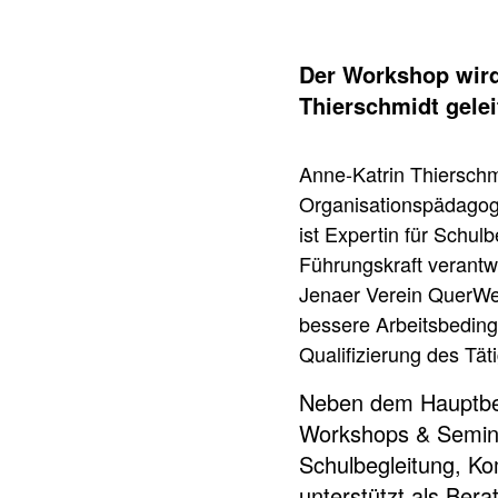
Der Workshop wird
Thierschmidt gelei
Anne-Katrin Thierschmi
Organisationspädagogi
ist Expertin für Schulb
Führungskraft verantw
Jenaer Verein QuerWeg
bessere Arbeitsbeding
Qualifizierung des Tät
Neben dem Hauptber
Workshops & Semin
Schulbegleitung, Ko
unterstützt als Bera